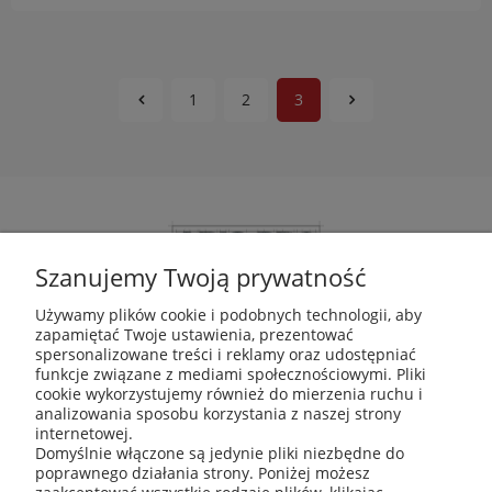
1
2
3
Szanujemy Twoją prywatność
Używamy plików cookie i podobnych technologii, aby
zapamiętać Twoje ustawienia, prezentować
ABIS Pro sp. z o. o.
spersonalizowane treści i reklamy oraz udostępniać
ul. Głogowska 11
funkcje związane z mediami społecznościowymi. Pliki
30-416 Kraków
cookie wykorzystujemy również do mierzenia ruchu i
analizowania sposobu korzystania z naszej strony
internetowej.
Domyślnie włączone są jedynie pliki niezbędne do
poprawnego działania strony. Poniżej możesz
+48 531 809 706