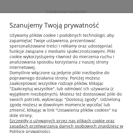
Szanujemy Twoją prywatność
Używamy plików cookie i podobnych technologii, aby
zapamiętać Twoje ustawienia, prezentować
ABIS Pro sp. z o. o.
spersonalizowane treści i reklamy oraz udostępniać
ul. Głogowska 11
funkcje związane z mediami społecznościowymi. Pliki
30-416 Kraków
cookie wykorzystujemy również do mierzenia ruchu i
analizowania sposobu korzystania z naszej strony
internetowej.
Domyślnie włączone są jedynie pliki niezbędne do
poprawnego działania strony. Poniżej możesz
+48 531 809 706
zaakceptować wszystkie rodzaje plików, klikając
"Zaakceptuj wszystkie", lub odmówić ich używania (z
wyjątkiem niezbędnych). Możesz też dostosować pliki do
swoich potrzeb, wybierając "Dostosuj zgody". Udzieloną
zgodę możesz w dowolnym momencie wycofać lub
zmienić, klikając w link "Ustawienia plików cookies" na
office@abispro.pl
dole strony.
Szczegóły o używanych przez nas plikach cookie oraz
zasadach przetwarzania danych osobowych znajdziesz w
Informacje
Polityce prywatności.