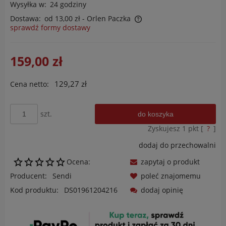
Wysyłka w:
24 godziny
Dostawa:
od 13,00 zł
- Orlen Paczka
sprawdź formy dostawy
Cena nie zawiera ewentualnych kosztów płatności
159,00 zł
129,27 zł
Cena netto:
szt.
do koszyka
Zyskujesz
1
pkt [
?
]
dodaj do przechowalni
Ocena:
zapytaj o produkt
Producent:
Sendi
poleć znajomemu
Kod produktu:
DS01961204216
dodaj opinię