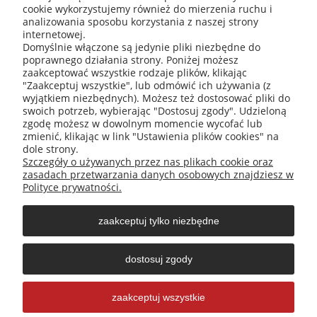
30-416 Kraków
cookie wykorzystujemy również do mierzenia ruchu i
analizowania sposobu korzystania z naszej strony
internetowej.
Domyślnie włączone są jedynie pliki niezbędne do
poprawnego działania strony. Poniżej możesz
+48 531 809 706
zaakceptować wszystkie rodzaje plików, klikając
"Zaakceptuj wszystkie", lub odmówić ich używania (z
wyjątkiem niezbędnych). Możesz też dostosować pliki do
swoich potrzeb, wybierając "Dostosuj zgody". Udzieloną
zgodę możesz w dowolnym momencie wycofać lub
office@abispro.pl
zmienić, klikając w link "Ustawienia plików cookies" na
dole strony.
Szczegóły o używanych przez nas plikach cookie oraz
zasadach przetwarzania danych osobowych znajdziesz w
Informacje
Polityce prywatności.
zaakceptuj tylko niezbędne
Blog
dostosuj zgody
Moje konto
zaakceptuj wszystkie