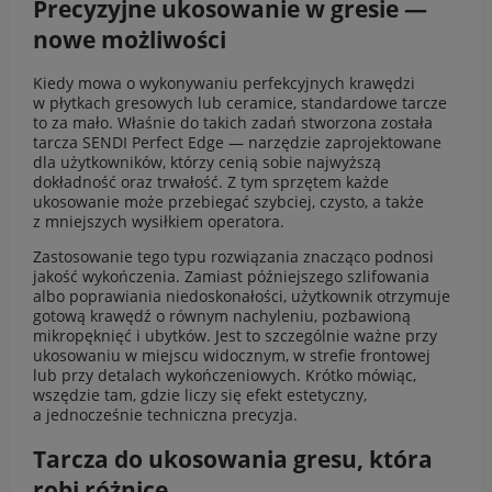
Precyzyjne ukosowanie w gresie —
nowe możliwości
Kiedy mowa o wykonywaniu perfekcyjnych krawędzi
w płytkach gresowych lub ceramice, standardowe tarcze
to za mało. Właśnie do takich zadań stworzona została
tarcza SENDI Perfect Edge — narzędzie zaprojektowane
dla użytkowników, którzy cenią sobie najwyższą
dokładność oraz trwałość. Z tym sprzętem każde
ukosowanie może przebiegać szybciej, czysto, a także
z mniejszych wysiłkiem operatora.
Zastosowanie tego typu rozwiązania znacząco podnosi
jakość wykończenia. Zamiast późniejszego szlifowania
albo poprawiania niedoskonałości, użytkownik otrzymuje
gotową krawędź o równym nachyleniu, pozbawioną
mikropęknięć i ubytków. Jest to szczególnie ważne przy
ukosowaniu w miejscu widocznym, w strefie frontowej
lub przy detalach wykończeniowych. Krótko mówiąc,
wszędzie tam, gdzie liczy się efekt estetyczny,
a jednocześnie techniczna precyzja.
Tarcza do ukosowania gresu, która
robi różnicę