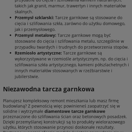
takich jak granit, marmur, trawertyn i innych materiałów
skalnych.
Przemysł szklarski:
Tarcze garnkowe są stosowane do
cięcia i szlifowania szkła, zarówno do użytku domowego,
jak i przemysłowego.
Przemysł metalowy:
Tarcze garnkowe mogą być
stosowane do cięcia i szlifowania metalu, szczególnie w
przypadku twardych i trudnych do przetworzenia stopów.
Rzemiosło artystyczne:
Tarcze garnkowe są
wykorzystywane w rzemiośle artystycznym, np. do cięcia i
szlifowania szkła artystycznego, kamieni półszlachetnych i
innych materiałów stosowanych w rzeźbiarstwie i
jubilerstwie.
Niezawodna tarcza garnkowa
Planujesz kompleksowy remont mieszkania lub masz firmę
budowlaną? Z pewnością więc powinieneś zaopatrzyć się w
solidne i wytrzymałe
diamentowe tarcze garnkowe
przeznaczone do szlifowania ścian oraz betonowych posadzek.
Dzięki przemyślanej konstrukcji są to produkty wielorazowego
użytku, których stosowanie przynosi doskonałe rezultaty.