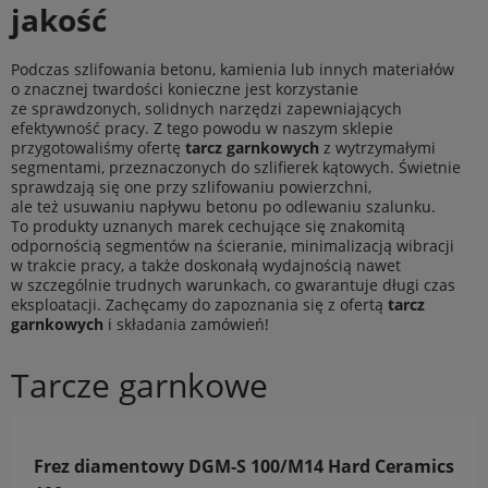
jakość
Podczas szlifowania betonu, kamienia lub innych materiałów
o znacznej twardości konieczne jest korzystanie
ze sprawdzonych, solidnych narzędzi zapewniających
efektywność pracy. Z tego powodu w naszym sklepie
przygotowaliśmy ofertę
tarcz garnkowych
z wytrzymałymi
segmentami, przeznaczonych do szlifierek kątowych. Świetnie
sprawdzają się one przy szlifowaniu powierzchni,
ale też usuwaniu napływu betonu po odlewaniu szalunku.
To produkty uznanych marek cechujące się znakomitą
odpornością segmentów na ścieranie, minimalizacją wibracji
w trakcie pracy, a także doskonałą wydajnością nawet
w szczególnie trudnych warunkach, co gwarantuje długi czas
eksploatacji. Zachęcamy do zapoznania się z ofertą
tarcz
garnkowych
i składania zamówień!
Tarcze garnkowe
Frez diamentowy DGM-S 100/M14 Hard Ceramics