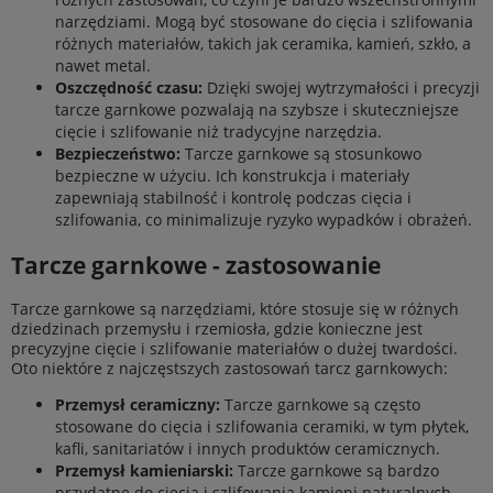
narzędziami. Mogą być stosowane do cięcia i szlifowania
różnych materiałów, takich jak ceramika, kamień, szkło, a
nawet metal.
Oszczędność czasu:
Dzięki swojej wytrzymałości i precyzji
tarcze garnkowe pozwalają na szybsze i skuteczniejsze
cięcie i szlifowanie niż tradycyjne narzędzia.
Bezpieczeństwo:
Tarcze garnkowe są stosunkowo
bezpieczne w użyciu. Ich konstrukcja i materiały
zapewniają stabilność i kontrolę podczas cięcia i
szlifowania, co minimalizuje ryzyko wypadków i obrażeń.
Tarcze garnkowe - zastosowanie
Tarcze garnkowe są narzędziami, które stosuje się w różnych
dziedzinach przemysłu i rzemiosła, gdzie konieczne jest
precyzyjne cięcie i szlifowanie materiałów o dużej twardości.
Oto niektóre z najczęstszych zastosowań tarcz garnkowych:
Przemysł ceramiczny:
Tarcze garnkowe są często
stosowane do cięcia i szlifowania ceramiki, w tym płytek,
kafli, sanitariatów i innych produktów ceramicznych.
Przemysł kamieniarski:
Tarcze garnkowe są bardzo
przydatne do cięcia i szlifowania kamieni naturalnych,