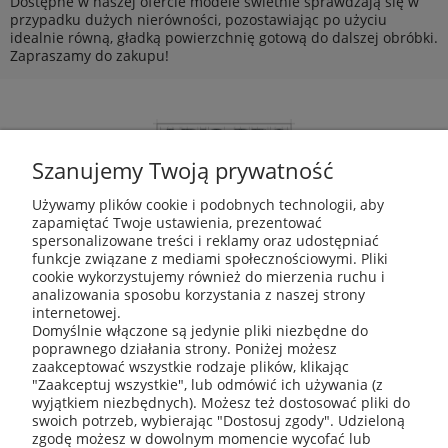
Dostępne w naszej ofercie modele świetnie sprawdzają się w
przypadku dużych nierówności, pozostawiając po użyciu
idealnie równą, gładką powierzchnię gotową do dalszej obróbki.
Zapraszamy do zakupu!
Szanujemy Twoją prywatność
Używamy plików cookie i podobnych technologii, aby
zapamiętać Twoje ustawienia, prezentować
ABIS Pro sp. z o. o.
spersonalizowane treści i reklamy oraz udostępniać
ul. Głogowska 11
funkcje związane z mediami społecznościowymi. Pliki
30-416 Kraków
cookie wykorzystujemy również do mierzenia ruchu i
analizowania sposobu korzystania z naszej strony
internetowej.
Domyślnie włączone są jedynie pliki niezbędne do
poprawnego działania strony. Poniżej możesz
+48 531 809 706
zaakceptować wszystkie rodzaje plików, klikając
"Zaakceptuj wszystkie", lub odmówić ich używania (z
wyjątkiem niezbędnych). Możesz też dostosować pliki do
swoich potrzeb, wybierając "Dostosuj zgody". Udzieloną
zgodę możesz w dowolnym momencie wycofać lub