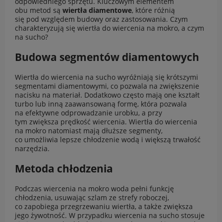
odpowiedniego sprzętu. Kluczowym elementem
obu metod są
wiertła diamentowe
, które różnią
się pod względem budowy oraz zastosowania. Czym
charakteryzują się wiertła do wiercenia na mokro, a czym
na sucho?
Budowa segmentów diamentowych
Wiertła do wiercenia na sucho wyróżniają się krótszymi
segmentami diamentowymi, co pozwala na zwiększenie
nacisku na materiał. Dodatkowo często mają one kształt
turbo lub inną zaawansowaną formę, która pozwala
na efektywne odprowadzanie urobku, a przy
tym zwiększa prędkość wiercenia. Wiertła do wiercenia
na mokro natomiast mają dłuższe segmenty,
co umożliwia lepsze chłodzenie wodą i większą trwałość
narzędzia.
Metoda chłodzenia
Podczas wiercenia na mokro woda pełni funkcję
chłodzenia, usuwając szlam ze strefy roboczej,
co zapobiega przegrzewaniu wiertła, a także zwiększa
jego żywotność. W przypadku wiercenia na sucho stosuje