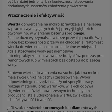
być bardziej jednolity, bez konieczności stosowania
dodatkowych systemów chłodzenia powietrzem.
Przeznaczenie i efektywność
Wiertła
do wiercenia na mokro sprawdzają się najlepiej
w pracach wymagających dużej precyzji i głębokich
otworów, np. w wierceniu
betonu zbrojonego
.
Są one dużo wytrzymalsze, a także pozwalają na dłuższą
pracę bez konieczności przerw na chłodzenie. Natomiast
wiertła do wiercenia na sucho są idealne w miejscach,
gdzie stosowanie wody jest niemożliwe
lub niepraktyczne, np. wewnątrz budynków, podczas prac
remontowych lub w miejscach bez dostępu do bieżącej
wody.
Zarówno wiertła do wiercenia na sucho, jak i na mokro
mają swoje unikalne cechy i zastosowania. Wybór
odpowiedniego narzędzia zależy od specyfiki pracy,
rodzaju materiału oraz warunków, w jakich odbywa
się wiercenie. Dzięki nowoczesnym technologiom
producenci stale udoskonalają wiertła, zwiększając
ich efektywność i trwałość.
Jeśli szukasz
wierteł koronowych
lub
diamentowych