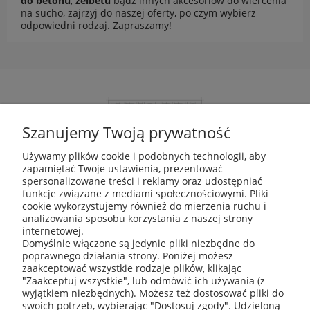
do betonu
,
żelbetu
bądź innych akcesoriów do
wiercenia
na sucho
, zajrzyj do naszej oferty, po czym wybierz
odpowiedni rodzaj. Zapraszamy!
Szanujemy Twoją prywatność
Używamy plików cookie i podobnych technologii, aby
zapamiętać Twoje ustawienia, prezentować
ABIS Pro sp. z o. o.
spersonalizowane treści i reklamy oraz udostępniać
ul. Głogowska 11
funkcje związane z mediami społecznościowymi. Pliki
30-416 Kraków
cookie wykorzystujemy również do mierzenia ruchu i
analizowania sposobu korzystania z naszej strony
internetowej.
Domyślnie włączone są jedynie pliki niezbędne do
poprawnego działania strony. Poniżej możesz
+48 531 809 706
zaakceptować wszystkie rodzaje plików, klikając
"Zaakceptuj wszystkie", lub odmówić ich używania (z
wyjątkiem niezbędnych). Możesz też dostosować pliki do
swoich potrzeb, wybierając "Dostosuj zgody". Udzieloną