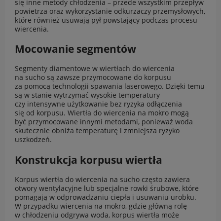
się inne metody chłodzenia – przede wszystkim przepływ
powietrza oraz wykorzystanie odkurzaczy przemysłowych,
które również usuwają pył powstający podczas procesu
wiercenia.
Mocowanie segmentów
Segmenty diamentowe w wiertłach do wiercenia
na sucho są zawsze przymocowane do korpusu
za pomocą technologii spawania laserowego. Dzięki temu
są w stanie wytrzymać wysokie temperatury
czy intensywne użytkowanie bez ryzyka odłączenia
się od korpusu. Wiertła do wiercenia na mokro mogą
być przymocowane innymi metodami, ponieważ woda
skutecznie obniża temperaturę i zmniejsza ryzyko
uszkodzeń.
Konstrukcja korpusu wiertła
Korpus wiertła do wiercenia na sucho często zawiera
otwory wentylacyjne lub specjalne rowki śrubowe, które
pomagają w odprowadzaniu ciepła i usuwaniu urobku.
W przypadku wiercenia na mokro, gdzie główną rolę
w chłodzeniu odgrywa woda, korpus wiertła może