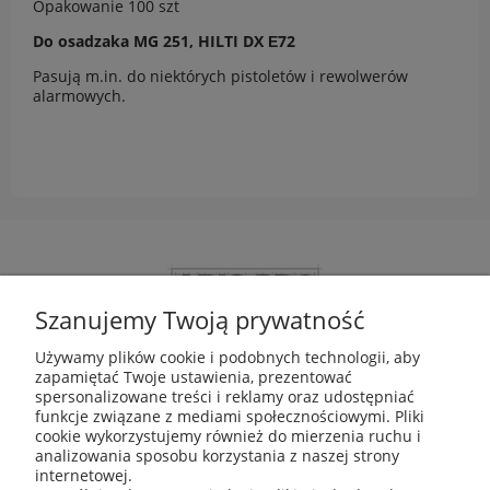
Opakowanie 100 szt
Do osadzaka MG 251, HILTI DX Е72
Pasują m.in. do niektórych pistoletów i rewolwerów
alarmowych.
Szanujemy Twoją prywatność
Używamy plików cookie i podobnych technologii, aby
zapamiętać Twoje ustawienia, prezentować
ABIS Pro sp. z o. o.
spersonalizowane treści i reklamy oraz udostępniać
ul. Głogowska 11
funkcje związane z mediami społecznościowymi. Pliki
30-416 Kraków
cookie wykorzystujemy również do mierzenia ruchu i
analizowania sposobu korzystania z naszej strony
internetowej.