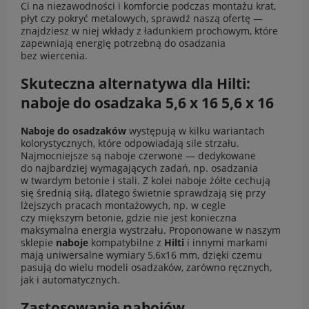
Ci na niezawodności i komforcie podczas montażu krat,
płyt czy pokryć metalowych, sprawdź naszą ofertę —
znajdziesz w niej wkłady z ładunkiem prochowym, które
zapewniają energię potrzebną do osadzania
bez wiercenia.
Skuteczna alternatywa dla Hilti:
naboje do osadzaka 5,6 x 16 5,6 x 16
Naboje do osadzaków
występują w kilku wariantach
kolorystycznych, które odpowiadają sile strzału.
Najmocniejsze są naboje czerwone — dedykowane
do najbardziej wymagających zadań, np. osadzania
w twardym betonie i stali. Z kolei naboje żółte cechują
się średnią siłą, dlatego świetnie sprawdzają się przy
lżejszych pracach montażowych, np. w cegle
czy miększym betonie, gdzie nie jest konieczna
maksymalna energia wystrzału. Proponowane w naszym
sklepie
naboje
kompatybilne z
Hilti
i innymi markami
mają uniwersalne wymiary 5,6x16 mm, dzięki czemu
pasują do wielu modeli osadzaków, zarówno ręcznych,
jak i automatycznych.
Zastosowanie nabojów