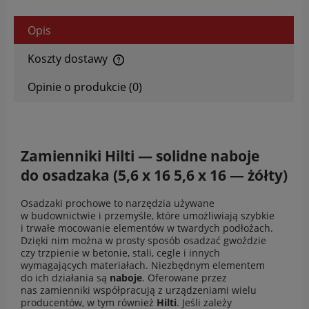
Opis
Koszty dostawy
Cena nie zawiera ewentualnych kosztów płatności
Opinie o produkcie (0)
Zamienniki Hilti — solidne naboje
do osadzaka (5,6 x 16 5,6 x 16 — żółty)
Osadzaki prochowe to narzędzia używane
w budownictwie i przemyśle, które umożliwiają szybkie
i trwałe mocowanie elementów w twardych podłożach.
Dzięki nim można w prosty sposób osadzać gwoździe
czy trzpienie w betonie, stali, cegle i innych
wymagających materiałach. Niezbędnym elementem
do ich działania są
naboje
. Oferowane przez
nas zamienniki współpracują z urządzeniami wielu
producentów, w tym również
Hilti
. Jeśli zależy