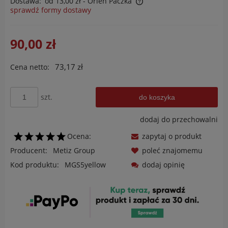
Dostawa:
od 13,00 zł
- Orlen Paczka
sprawdź formy dostawy
Cena nie zawiera ewentualnych kosztów płatności
90,00 zł
73,17 zł
Cena netto:
szt.
do koszyka
dodaj do przechowalni
Ocena:
zapytaj o produkt
Producent:
Metiz Group
poleć znajomemu
Kod produktu:
MGS5yellow
dodaj opinię