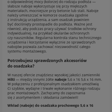
o odpowiedniej mocy (kolorze) do rodzaju podłoża —
słabsze naboje wykorzystuje się przy miększych
materiałach, mocniejsze przy betonie lub stali. Naboje
należy umieszczać w komorze osadzaka zgodnie
z instrukcją urządzenia, a sam osadzak powinien
być dociśnięty prostopadle do podłoża. Ważne jest
również, aby podczas pracy używać środków ochrony
indywidualnej, na przykład okularów ochronnych
czy nauszników. Regularna kontrola stanu technicznego
urządzenia i korzystanie wyłącznie ze sprawdzonych
nabojów pozwala zachować niezawodność całego
systemu montażowego.
Potrzebujesz sprawdzonych akcesoriów
do osadzaka?
W naszej ofercie znajdziesz wysokiej jakości zamienniki
Hilti
— między innymi żółte
naboje
5,6 x 16 5,6 x 16 mm.
W połączeniu z profesjonalnym osadzakiem umożliwią
Ci szybkie, wydajne i trwałe wykonanie różnego rodzaju
prac montażowych. Zachęcamy do zapoznania
się z asortymentem i składania zamówień!
Wkład (naboje) do osadzaka prochowego 5,6 x 16