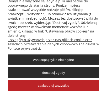
Domyślnie włączone są jedynie pliki niezbędne do
poprawnego działania strony. Poniżej możesz
+48 531 809 706
zaakceptować wszystkie rodzaje plików, klikając
"Zaakceptuj wszystkie", lub odmówić ich używania (z
wyjątkiem niezbędnych). Możesz też dostosować pliki do
swoich potrzeb, wybierając "Dostosuj zgody". Udzieloną
zgodę możesz w dowolnym momencie wycofać lub
office@abispro.pl
zmienić, klikając w link "Ustawienia plików cookies" na
dole strony.
Szczegóły o używanych przez nas plikach cookie oraz
zasadach przetwarzania danych osobowych znajdziesz w
Informacje
Polityce prywatności.
zaakceptuj tylko niezbędne
Blog
dostosuj zgody
Moje konto
zaakceptuj wszystkie
pokaż pełną wersję strony