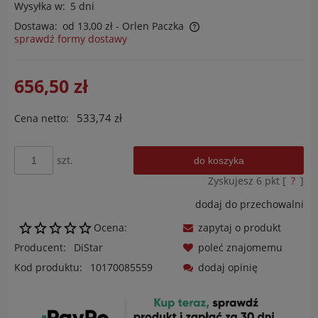
Wysyłka w:
5 dni
Dostawa:
od 13,00 zł
- Orlen Paczka
sprawdź formy dostawy
Cena nie zawiera ewentualnych kosztów płatności
656,50 zł
533,74 zł
Cena netto:
szt.
do koszyka
Zyskujesz
6
pkt [
?
]
dodaj do przechowalni
Ocena:
zapytaj o produkt
Producent:
DiStar
poleć znajomemu
Kod produktu:
10170085559
dodaj opinię