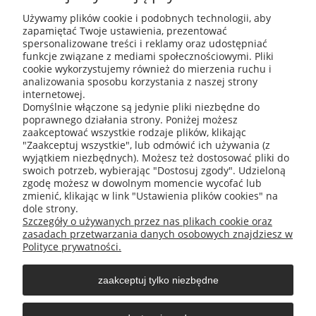
Używamy plików cookie i podobnych technologii, aby
zapamiętać Twoje ustawienia, prezentować
ABIS Pro sp. z o. o.
spersonalizowane treści i reklamy oraz udostępniać
ul. Głogowska 11
funkcje związane z mediami społecznościowymi. Pliki
30-416 Kraków
cookie wykorzystujemy również do mierzenia ruchu i
analizowania sposobu korzystania z naszej strony
internetowej.
Domyślnie włączone są jedynie pliki niezbędne do
poprawnego działania strony. Poniżej możesz
+48 531 809 706
zaakceptować wszystkie rodzaje plików, klikając
"Zaakceptuj wszystkie", lub odmówić ich używania (z
wyjątkiem niezbędnych). Możesz też dostosować pliki do
swoich potrzeb, wybierając "Dostosuj zgody". Udzieloną
zgodę możesz w dowolnym momencie wycofać lub
office@abispro.pl
zmienić, klikając w link "Ustawienia plików cookies" na
dole strony.
Szczegóły o używanych przez nas plikach cookie oraz
zasadach przetwarzania danych osobowych znajdziesz w
Informacje
Polityce prywatności.
zaakceptuj tylko niezbędne
Blog