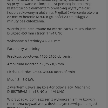
są przyspawane do korpusu za pomocą lasera i mają
kształt turbo z diamentem o wysokiej wytrzymałości
i uporządkowanym ułożeniu. Prędkość wiercenia otworu
82 mm w betonie M300 o grubości 20 cm osiąga 2,5
minuty bez chłodzenia.
Wiertło jest instalowane na wiertnicach z mikroudarem.
Długość 450 mm i trzon 1 1/4 UNC.
Wykonane o średnicy 42-200 mm
Parametry wiertnicy:
Prędkość obrotowa: 1100-2100 obr./min.
Amplituda uderzenia 0,25 - 0,5 mm.
Liczba udarów: 28000-45000 uderzeń/min
Moc 1,8 - 3,0 kW.
Z wiertłem używa się kolektor odpylający Mechanic
DrillSTREAM 1 1/4 UNC x 1 1/4 UNC
W przypadku pomieszczeń z wykończeniem, w których
nie można używać wody, doskonałym rozwiązaniem jest
wiertło RS-TX.