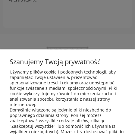
Szanujemy Twoją prywatność
Używamy plików cookie i podobnych technologii, aby
zapamiętać Twoje ustawienia, prezentować
ABIS Pro sp. z o. o.
spersonalizowane treści i reklamy oraz udostępniać
ul. Głogowska 11
funkcje związane z mediami społecznościowymi. Pliki
30-416 Kraków
cookie wykorzystujemy również do mierzenia ruchu i
analizowania sposobu korzystania z naszej strony
internetowej.
Domyślnie włączone są jedynie pliki niezbędne do
poprawnego działania strony. Poniżej możesz
+48 531 809 706
zaakceptować wszystkie rodzaje plików, klikając
"Zaakceptuj wszystkie", lub odmówić ich używania (z
wyjątkiem niezbędnych). Możesz też dostosować pliki do