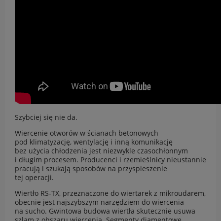
Szybciej się nie da.
Wiercenie otworów w ścianach betonowych
pod klimatyzację, wentylację i inną komunikację
bez użycia chłodzenia jest niezwykle czasochłonnym
i długim procesem. Producenci i rzemieślnicy nieustannie
pracują i szukają sposobów na przyspieszenie
tej operacji.
Wiertło RS-TX, przeznaczone do wiertarek z mikroudarem,
obecnie jest najszybszym narzędziem do wiercenia
na sucho. Gwintowa budowa wiertła skutecznie usuwa
szlam z obszaru wiercenia. Segmenty diamentowe