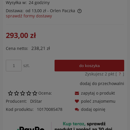
Wysyłka w:
24 godziny
Dostawa:
od 13,00 zł
- Orlen Paczka
sprawdź formy dostawy
Cena nie zawiera ewentualnych kosztów płatności
293,00 zł
238,21 zł
Cena netto:
szt.
do koszyka
Zyskujesz
2
pkt [
?
]
dodaj do przechowalni
Ocena:
zapytaj o produkt
Producent:
DiStar
poleć znajomemu
Kod produktu:
10170085478
dodaj opinię