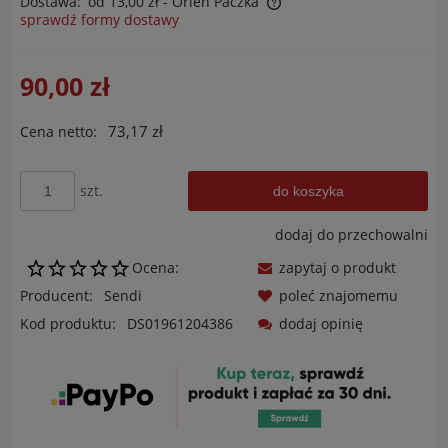
Dostawa:
od 13,00 zł
- Orlen Paczka
sprawdź formy dostawy
Cena nie zawiera ewentualnych kosztów płatności
90,00 zł
73,17 zł
Cena netto:
szt.
do koszyka
dodaj do przechowalni
Ocena:
zapytaj o produkt
Producent:
Sendi
poleć znajomemu
Kod produktu:
DS01961204386
dodaj opinię