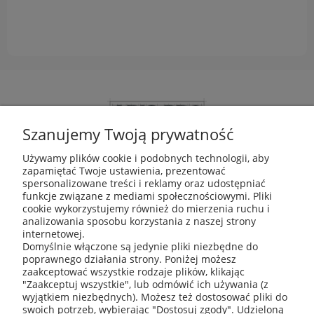
Szanujemy Twoją prywatność
Używamy plików cookie i podobnych technologii, aby
zapamiętać Twoje ustawienia, prezentować
ABIS Pro sp. z o. o.
spersonalizowane treści i reklamy oraz udostępniać
ul. Głogowska 11
funkcje związane z mediami społecznościowymi. Pliki
30-416 Kraków
cookie wykorzystujemy również do mierzenia ruchu i
analizowania sposobu korzystania z naszej strony
internetowej.
Domyślnie włączone są jedynie pliki niezbędne do
poprawnego działania strony. Poniżej możesz
+48 531 809 706
zaakceptować wszystkie rodzaje plików, klikając
"Zaakceptuj wszystkie", lub odmówić ich używania (z
wyjątkiem niezbędnych). Możesz też dostosować pliki do
swoich potrzeb, wybierając "Dostosuj zgody". Udzieloną