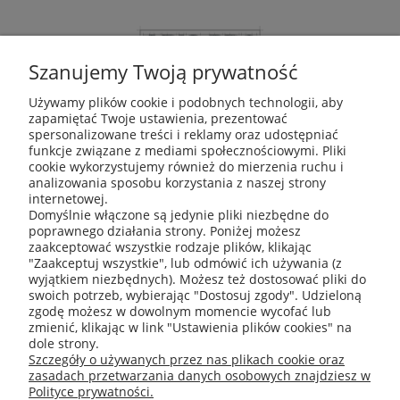
Szanujemy Twoją prywatność
Używamy plików cookie i podobnych technologii, aby
zapamiętać Twoje ustawienia, prezentować
ABIS Pro sp. z o. o.
spersonalizowane treści i reklamy oraz udostępniać
ul. Głogowska 11
funkcje związane z mediami społecznościowymi. Pliki
30-416 Kraków
cookie wykorzystujemy również do mierzenia ruchu i
analizowania sposobu korzystania z naszej strony
internetowej.
Domyślnie włączone są jedynie pliki niezbędne do
poprawnego działania strony. Poniżej możesz
+48 531 809 706
zaakceptować wszystkie rodzaje plików, klikając
"Zaakceptuj wszystkie", lub odmówić ich używania (z
wyjątkiem niezbędnych). Możesz też dostosować pliki do
swoich potrzeb, wybierając "Dostosuj zgody". Udzieloną
zgodę możesz w dowolnym momencie wycofać lub
office@abispro.pl
zmienić, klikając w link "Ustawienia plików cookies" na
dole strony.
Szczegóły o używanych przez nas plikach cookie oraz
zasadach przetwarzania danych osobowych znajdziesz w
Informacje
Polityce prywatności.