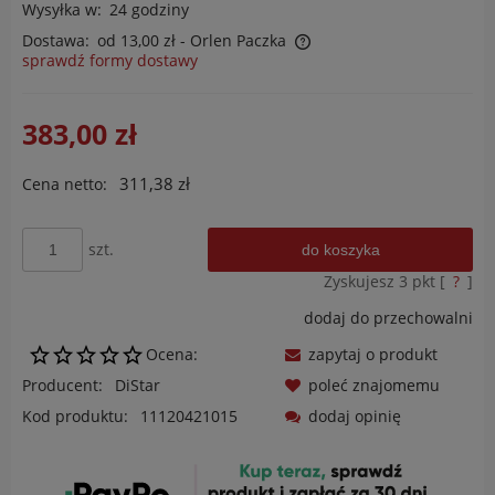
Wysyłka w:
24 godziny
Dostawa:
od 13,00 zł
- Orlen Paczka
sprawdź formy dostawy
Cena nie zawiera ewentualnych kosztów płatności
383,00 zł
311,38 zł
Cena netto:
szt.
do koszyka
Zyskujesz
3
pkt [
?
]
dodaj do przechowalni
Ocena:
zapytaj o produkt
Producent:
DiStar
poleć znajomemu
Kod produktu:
11120421015
dodaj opinię