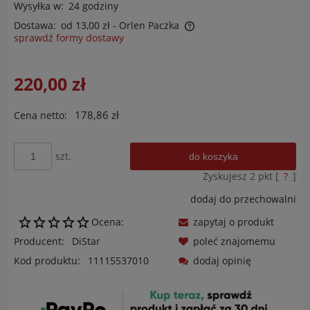
Wysyłka w:
24 godziny
Dostawa:
od 13,00 zł
- Orlen Paczka
sprawdź formy dostawy
Cena nie zawiera ewentualnych kosztów płatności
220,00 zł
178,86 zł
Cena netto:
szt.
do koszyka
Zyskujesz
2
pkt [
?
]
dodaj do przechowalni
Ocena:
zapytaj o produkt
Producent:
DiStar
poleć znajomemu
Kod produktu:
11115537010
dodaj opinię