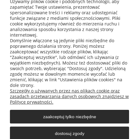
Używamy plików cookie i podobnych technologii, aby
zapamiętać Twoje ustawienia, prezentować
ABIS Pro sp. z o. o.
spersonalizowane treści i reklamy oraz udostępniać
ul. Głogowska 11
funkcje związane z mediami społecznościowymi. Pliki
30-416 Kraków
cookie wykorzystujemy również do mierzenia ruchu i
analizowania sposobu korzystania z naszej strony
internetowej.
Domyślnie włączone są jedynie pliki niezbędne do
poprawnego działania strony. Poniżej możesz
+48 531 809 706
zaakceptować wszystkie rodzaje plików, klikając
"Zaakceptuj wszystkie", lub odmówić ich używania (z
wyjątkiem niezbędnych). Możesz też dostosować pliki do
swoich potrzeb, wybierając "Dostosuj zgody". Udzieloną
zgodę możesz w dowolnym momencie wycofać lub
office@abispro.pl
zmienić, klikając w link "Ustawienia plików cookies" na
dole strony.
Szczegóły o używanych przez nas plikach cookie oraz
zasadach przetwarzania danych osobowych znajdziesz w
Informacje
Polityce prywatności.
zaakceptuj tylko niezbędne
Blog
dostosuj zgody
Moje konto