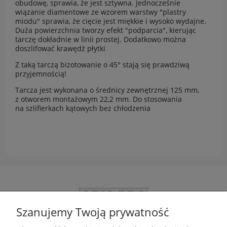
obudowę, sprawia, że jest sztywna. Jednocześnie
wiązanie diamentowe ze wzorem warstwy "plastry
miodu" sprawia, że cięcie jest miękkie i wysoko wydajne.
Duża powierzchnia tworzy efekt "podparcia", kierując
tarczę dokładnie w linii prostej. Dodatkowo można
doszlifować krawędź płytki
Z taką tarczą bizotowanie o 45° stają się prawdziwą
przyjemnością!
Tarcza jest wykonana o średnicy zewnętrznej 125 mm,
z otworem montażowym 22,2 mm. Do stosowania
na szlifierkach kątowych bez chłodzenia
Szanujemy Twoją prywatność