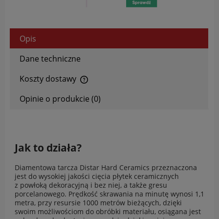
Opis
Dane techniczne
Koszty dostawy
Cena nie zawiera ewentualnych kosztów płatności
Opinie o produkcie (0)
Jak to działa?
Diamentowa tarcza Distar Hard Ceramics przeznaczona
jest do wysokiej jakości cięcia płytek ceramicznych
z powłoką dekoracyjną i bez niej, a także gresu
porcelanowego. Prędkość skrawania na minutę wynosi 1,1
metra, przy resursie 1000 metrów bieżących, dzięki
swoim możliwościom do obróbki materiału, osiągana jest