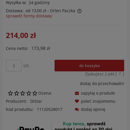
Wysyłka w:
24 godziny
Dostawa:
od 13,00 zł
- Orlen Paczka
sprawdź formy dostawy
Cena nie zawiera ewentualnych kosztów płatności
214,00 zł
173,98 zł
Cena netto:
szt.
do koszyka
Zyskujesz
2
pkt [
?
]
dodaj do przechowalni
Ocena:
zapytaj o produkt
Producent:
DiStar
poleć znajomemu
Kod produktu:
11120528017
dodaj opinię