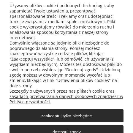
Używamy plików cookie i podobnych technologii, aby
zapamiętać Twoje ustawienia, prezentować
ABIS Pro sp. z o. o.
spersonalizowane treści i reklamy oraz udostępniać
ul. Głogowska 11
funkcje związane z mediami społecznościowymi. Pliki
30-416 Kraków
cookie wykorzystujemy również do mierzenia ruchu i
analizowania sposobu korzystania z naszej strony
internetowej.
Domyślnie włączone są jedynie pliki niezbędne do
poprawnego działania strony. Poniżej możesz
+48 531 809 706
zaakceptować wszystkie rodzaje plików, klikając
"Zaakceptuj wszystkie", lub odmówić ich używania (z
wyjątkiem niezbędnych). Możesz też dostosować pliki do
swoich potrzeb, wybierając "Dostosuj zgody". Udzieloną
zgodę możesz w dowolnym momencie wycofać lub
office@abispro.pl
zmienić, klikając w link "Ustawienia plików cookies" na
dole strony.
Szczegóły o używanych przez nas plikach cookie oraz
zasadach przetwarzania danych osobowych znajdziesz w
Informacje
Polityce prywatności.
zaakceptuj tylko niezbędne
Blog
dostosuj zgody