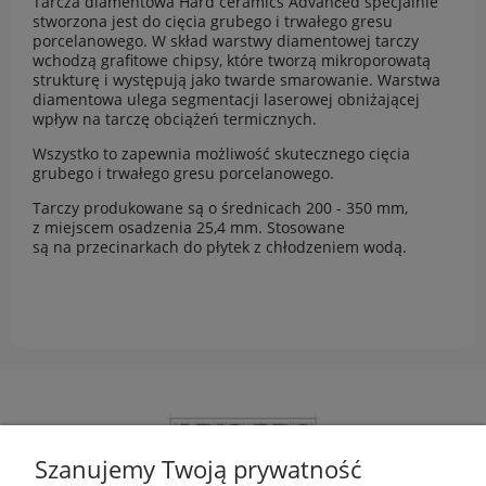
Tarcza diamentowa Hard ceramics Advanсed specjalnie
stworzona jest do cięcia grubego i trwałego gresu
porcelanowego. W skład warstwy diamentowej tarczy
wchodzą grafitowe chipsy, które tworzą mikroporowatą
strukturę i występują jako twarde smarowanie. Warstwa
diamentowa ulega segmentacji laserowej obniżającej
wpływ na tarczę obciążeń termicznych.
Wszystko to zapewnia możliwość skutecznego cięcia
grubego i trwałego gresu porcelanowego.
Tarczy produkowane są o średnicach 200 - 350 mm,
z miejscem osadzenia 25,4 mm. Stosowane
są na przecinarkach do płytek z chłodzeniem wodą.
Szanujemy Twoją prywatność