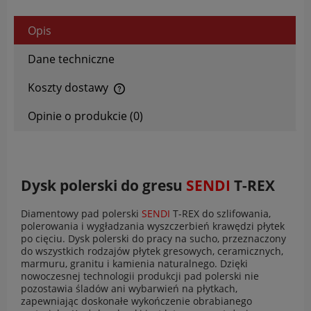
Opis
Dane techniczne
Koszty dostawy
Cena nie zawiera ewentualnych kosztów płatności
Opinie o produkcie (0)
Dysk polerski do gresu
SENDI
T-REX
Diamentowy pad polerski
SENDI
T-REX do szlifowania,
polerowania i wygładzania wyszczerbień krawędzi płytek
po cięciu. Dysk polerski do pracy na sucho, przeznaczony
do wszystkich rodzajów płytek gresowych, ceramicznych,
marmuru, granitu i kamienia naturalnego. Dzięki
nowoczesnej technologii produkcji pad polerski nie
pozostawia śladów ani wybarwień na płytkach,
zapewniając doskonałe wykończenie obrabianego