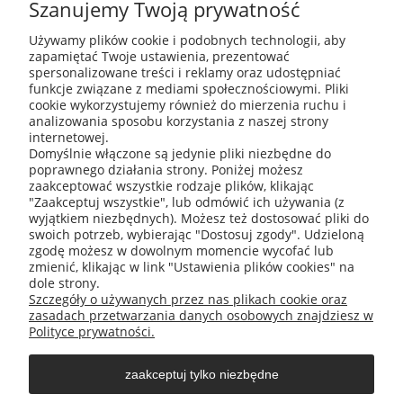
Szanujemy Twoją prywatność
Używamy plików cookie i podobnych technologii, aby
zapamiętać Twoje ustawienia, prezentować
ABIS Pro sp. z o. o.
spersonalizowane treści i reklamy oraz udostępniać
ul. Głogowska 11
funkcje związane z mediami społecznościowymi. Pliki
30-416 Kraków
cookie wykorzystujemy również do mierzenia ruchu i
analizowania sposobu korzystania z naszej strony
internetowej.
Domyślnie włączone są jedynie pliki niezbędne do
poprawnego działania strony. Poniżej możesz
+48 531 809 706
zaakceptować wszystkie rodzaje plików, klikając
"Zaakceptuj wszystkie", lub odmówić ich używania (z
wyjątkiem niezbędnych). Możesz też dostosować pliki do
swoich potrzeb, wybierając "Dostosuj zgody". Udzieloną
zgodę możesz w dowolnym momencie wycofać lub
office@abispro.pl
zmienić, klikając w link "Ustawienia plików cookies" na
dole strony.
Szczegóły o używanych przez nas plikach cookie oraz
zasadach przetwarzania danych osobowych znajdziesz w
Informacje
Polityce prywatności.
zaakceptuj tylko niezbędne
Blog