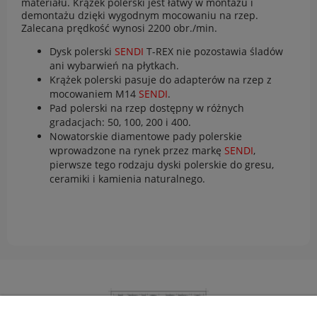
materiału. Krążek polerski jest łatwy w montażu i
demontażu dzięki wygodnym mocowaniu na rzep.
Zalecana prędkość wynosi 2200 obr./min.
Dysk polerski
SENDI
T-REX nie pozostawia śladów
ani wybarwień na płytkach.
Krążek polerski pasuje do adapterów na rzep z
mocowaniem M14
SENDI
.
Pad polerski na rzep dostępny w różnych
gradacjach: 50, 100, 200 i 400.
Nowatorskie diamentowe pady polerskie
wprowadzone na rynek przez markę
SENDI
,
pierwsze tego rodzaju dyski polerskie do gresu,
ceramiki i kamienia naturalnego.