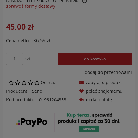
Dostawa:
od 13,00 zł
- Orlen Paczka
sprawdź formy dostawy
Cena nie zawiera ewentualnych kosztów płatności
45,00 zł
36,59 zł
Cena netto:
szt.
do koszyka
dodaj do przechowalni
Ocena:
zapytaj o produkt
Producent:
Sendi
poleć znajomemu
Kod produktu:
01961204353
dodaj opinię