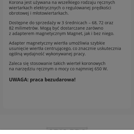
Korona jest używana na wszelkiego rodzaju ręcznych
wiertarkach elektrycznych o regulowanej prędkości
obrotowej i młotowiertarkach.
Dostępne do sprzedaży w 3 średnicach – 68, 72 oraz
82 milimetrów. Mogą być dostarczane zarówno
z adapterem magnetycznym Magnet, jak i bez niego.
Adapter magnetyczny wiertła umożliwia szybkie
usunięcie wiertła centrującego, co znacznie uskutecznia
ogólną wydajność wykonywanej pracy.
Zaleca się stosowanie takich wierteł koronowych
na narzędziu ręcznym o mocy co najmniej 650 W.
UWAGA: praca bezudarowa!