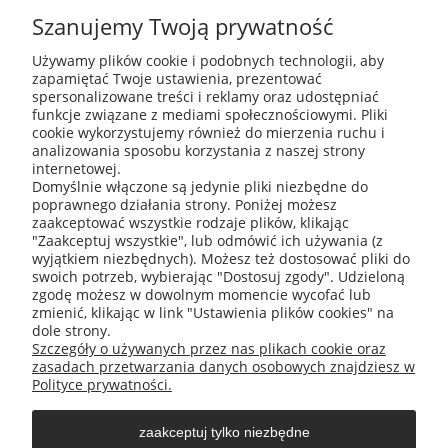
Szanujemy Twoją prywatność
Używamy plików cookie i podobnych technologii, aby
zapamiętać Twoje ustawienia, prezentować
ABIS Pro sp. z o. o.
spersonalizowane treści i reklamy oraz udostępniać
ul. Głogowska 11
funkcje związane z mediami społecznościowymi. Pliki
30-416 Kraków
cookie wykorzystujemy również do mierzenia ruchu i
analizowania sposobu korzystania z naszej strony
internetowej.
Domyślnie włączone są jedynie pliki niezbędne do
poprawnego działania strony. Poniżej możesz
+48 531 809 706
zaakceptować wszystkie rodzaje plików, klikając
"Zaakceptuj wszystkie", lub odmówić ich używania (z
wyjątkiem niezbędnych). Możesz też dostosować pliki do
swoich potrzeb, wybierając "Dostosuj zgody". Udzieloną
zgodę możesz w dowolnym momencie wycofać lub
zmienić, klikając w link "Ustawienia plików cookies" na
office@abispro.pl
dole strony.
Szczegóły o używanych przez nas plikach cookie oraz
zasadach przetwarzania danych osobowych znajdziesz w
Informacje
Polityce prywatności.
zaakceptuj tylko niezbędne
Blog