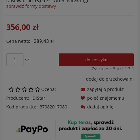
Dostawa:
od 13,00 zł
- Orlen Paczka
sprawdź formy dostawy
Cena nie zawiera ewentualnych kosztów płatności
356,00 zł
289,43 zł
Cena netto:
szt.
do koszyka
Zyskujesz
3
pkt [
?
]
dodaj do przechowalni
Ocena:
zapytaj o produkt
Producent:
DiStar
poleć znajomemu
Kod produktu:
37982017080
dodaj opinię