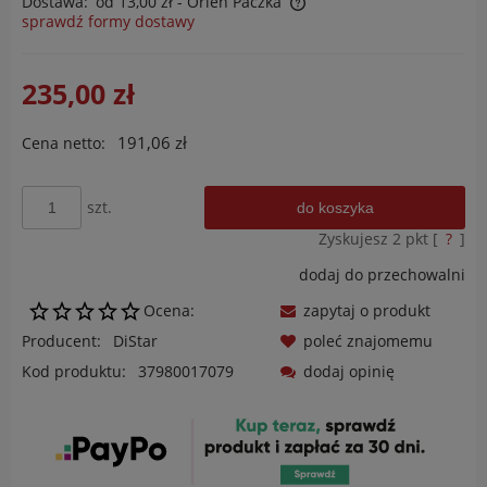
Dostawa:
od 13,00 zł
- Orlen Paczka
sprawdź formy dostawy
Cena nie zawiera ewentualnych kosztów płatności
235,00 zł
191,06 zł
Cena netto:
szt.
do koszyka
Zyskujesz
2
pkt [
?
]
dodaj do przechowalni
Ocena:
zapytaj o produkt
Producent:
DiStar
poleć znajomemu
Kod produktu:
37980017079
dodaj opinię