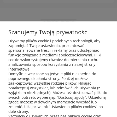
Szanujemy Twoją prywatność
Używamy plików cookie i podobnych technologii, aby
zapamiętać Twoje ustawienia, prezentować
ABIS Pro sp. z o. o.
spersonalizowane treści i reklamy oraz udostępniać
ul. Głogowska 11
funkcje związane z mediami społecznościowymi. Pliki
30-416 Kraków
cookie wykorzystujemy również do mierzenia ruchu i
analizowania sposobu korzystania z naszej strony
internetowej.
Domyślnie włączone są jedynie pliki niezbędne do
poprawnego działania strony. Poniżej możesz
+48 531 809 706
zaakceptować wszystkie rodzaje plików, klikając
"Zaakceptuj wszystkie", lub odmówić ich używania (z
wyjątkiem niezbędnych). Możesz też dostosować pliki do
swoich potrzeb, wybierając "Dostosuj zgody". Udzieloną
zgodę możesz w dowolnym momencie wycofać lub
zmienić, klikając w link "Ustawienia plików cookies" na
office@abispro.pl
dole strony.
Szczegóły o używanych przez nas plikach cookie oraz