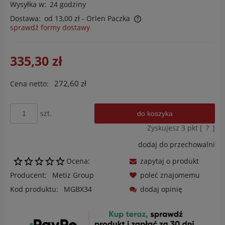
Wysyłka w:
24 godziny
Dostawa:
od 13,00 zł
- Orlen Paczka
sprawdź formy dostawy
Cena nie zawiera ewentualnych kosztów płatności
335,30 zł
272,60 zł
Cena netto:
szt.
do koszyka
Zyskujesz
3
pkt [
?
]
dodaj do przechowalni
Ocena:
zapytaj o produkt
Producent:
Metiz Group
poleć znajomemu
Kod produktu:
MGBX34
dodaj opinię