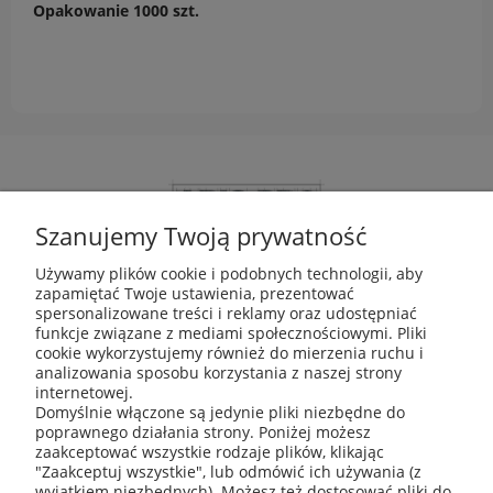
Opakowanie 1000 szt.
Szanujemy Twoją prywatność
Używamy plików cookie i podobnych technologii, aby
zapamiętać Twoje ustawienia, prezentować
ABIS Pro sp. z o. o.
spersonalizowane treści i reklamy oraz udostępniać
ul. Głogowska 11
funkcje związane z mediami społecznościowymi. Pliki
30-416 Kraków
cookie wykorzystujemy również do mierzenia ruchu i
analizowania sposobu korzystania z naszej strony
internetowej.
Domyślnie włączone są jedynie pliki niezbędne do
poprawnego działania strony. Poniżej możesz
+48 531 809 706
zaakceptować wszystkie rodzaje plików, klikając
"Zaakceptuj wszystkie", lub odmówić ich używania (z
wyjątkiem niezbędnych). Możesz też dostosować pliki do