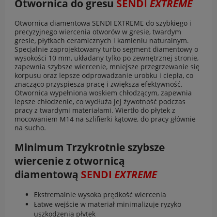
Otwornica do gresu
SENDI
EXTREME
Otwornica diamentowa SENDI EXTREME do szybkiego i
precyzyjnego wiercenia otworów w gresie, twardym
gresie, płytkach ceramicznych i kamieniu naturalnym.
Specjalnie zaprojektowany turbo segment diamentowy o
wysokości 10 mm, układany tylko po zewnętrznej stronie,
zapewnia szybsze wiercenie, mniejsze przegrzewanie się
korpusu oraz lepsze odprowadzanie urobku i ciepła, co
znacząco przyspiesza pracę i zwiększa efektywność.
Otwornica wypełniona woskiem chłodzącym, zapewnia
lepsze chłodzenie, co wydłuża jej żywotność podczas
pracy z twardymi materiałami. Wiertło do płytek z
mocowaniem M14 na szlifierki kątowe, do pracy głównie
na sucho.
Minimum Trzykrotnie szybsze
wiercenie z otwornicą
diamentową
SENDI
EXTREME
Ekstremalnie wysoka prędkość wiercenia
Łatwe wejście w materiał minimalizuje ryzyko
uszkodzenia płytek