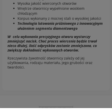
Wysoka jakość wierconych otworów
Wnętrze otwornicy wypełnione woskiem
chłodzącym
Korpus wykonany z mocnej stali o wysokiej jakości
Technologia lutowania próżniowego z innowacyjnym
ułożeniem segmentu diamentowego
W celu wykonania precyzyjnego otworu wystarczy
zmniejszyć nacisk. Choć proces wiercenia będzie trwał
nieco dłużej, ilość odprysków zostanie zmniejszona, co
zwiększy dokładność wykonanych otworów.
Rzeczywista żywotność otwornicy zależy od jej
użytkowania, rodzaju materiału, jego grubości oraz
twardości.