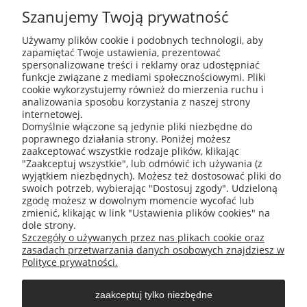
Szanujemy Twoją prywatność
Używamy plików cookie i podobnych technologii, aby
zapamiętać Twoje ustawienia, prezentować
ABIS Pro sp. z o. o.
spersonalizowane treści i reklamy oraz udostępniać
ul. Głogowska 11
funkcje związane z mediami społecznościowymi. Pliki
30-416 Kraków
cookie wykorzystujemy również do mierzenia ruchu i
analizowania sposobu korzystania z naszej strony
internetowej.
Domyślnie włączone są jedynie pliki niezbędne do
poprawnego działania strony. Poniżej możesz
+48 531 809 706
zaakceptować wszystkie rodzaje plików, klikając
"Zaakceptuj wszystkie", lub odmówić ich używania (z
wyjątkiem niezbędnych). Możesz też dostosować pliki do
swoich potrzeb, wybierając "Dostosuj zgody". Udzieloną
zgodę możesz w dowolnym momencie wycofać lub
zmienić, klikając w link "Ustawienia plików cookies" na
office@abispro.pl
dole strony.
Szczegóły o używanych przez nas plikach cookie oraz
zasadach przetwarzania danych osobowych znajdziesz w
Informacje
Polityce prywatności.
zaakceptuj tylko niezbędne
Blog